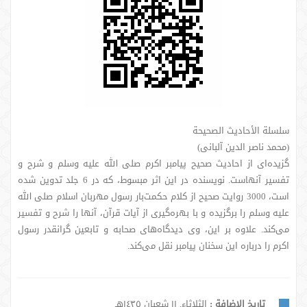
سلسلة الأحادیث الصحیحة
(محمد ناصر الدین آلبانی)
گزیده‌ای از احادیث صحیح پیامبر اکرم صلی الله علیه وسلم و شرح و
تفسیر آنهاست. نویسنده در این اثر مبسوط، که در 6 جلد تدوین شده
است، 3000 روایت صحیح از کلام حکمت‌بار رسول مهربان اسلام صلی الله
علیه وسلم را برگزیده و با بهره‌گیری از آیات قرآن، آنها را شرح و تفسیر
می‌کند. علاوه بر این، وی دیدگاه‌های صحابه و تابعین گرانقدر رسول
اکرم را درباره این سخنان پیامبر نقل می‌کند.
تاريخ الإضافة :
الثلاثاء, ١١ شعبان ١٤٣٥هـ