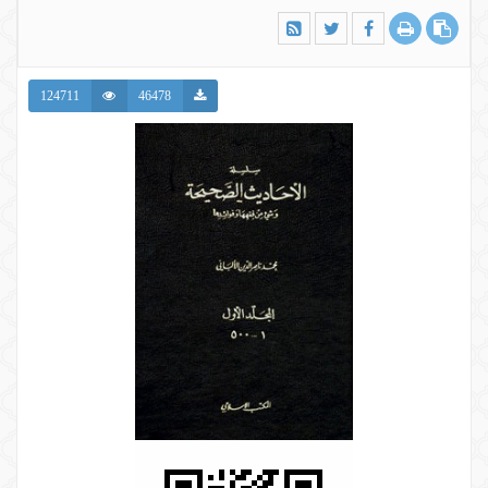
124711
46478