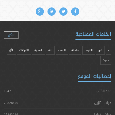
الكلمات المفتاحية
الكل
-
في
الشيعة
سلسلة
النسخة
الله
الصحابة
الشبهات
الآل
حدیث
إحصائيات الموقع
عدد الكتب
1942
مرات التنزيل
79828640
مرات القراءة
25443936