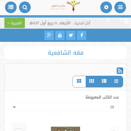
آخر تحديث : الأربعاء, ١١ ربيع أول ١٤٤٢هـ
العربية
فقه الشافعية
عدد الكتب المعروضة