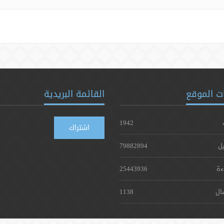
ت الموقع
القائمة البريدية
1942
اشتراك
يل
79882894
ءة
25443936
ال
1138