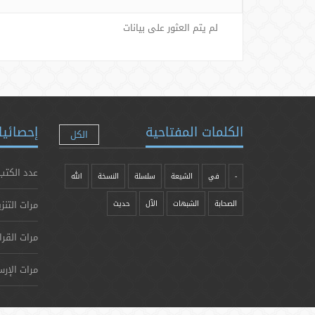
لم يتم العثور على بيانات
الكلمات المفتاحية
إحصائيا
الكل
عدد الكتب
-
في
الشيعة
سلسلة
النسخة
الله
مرات التنز
الصحابة
الشبهات
الآل
حدیث
مرات القرا
مرات الإرس