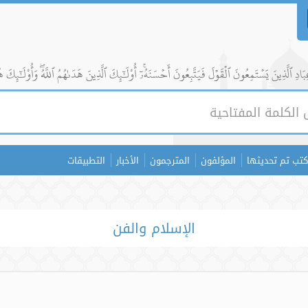
ادِ ٱلَّذِينَ يَسۡتَمِعُونَ ٱلۡقَوۡلَ فَيَتَّبِعُونَ أَحۡسَنَهُۥٓۚ أُوْلَٰٓئِكَ ٱلَّذِينَ هَدَىٰهُمُ ٱللَّهُۖ وَأُوْلَٰٓئِكَ ه
كتب تم تحديثها
المؤلفون
المترجمون
الأخبار
التطبيقات
الإسلام والفن