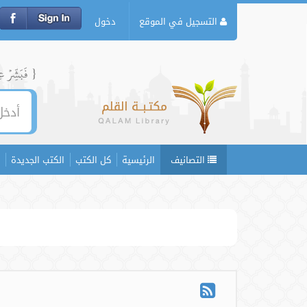
التسجيل في الموقع
دخول
{ فَبَشِّرۡ عِبَ
التصانيف
الرئيسية
كل الكتب
الكتب الجديدة