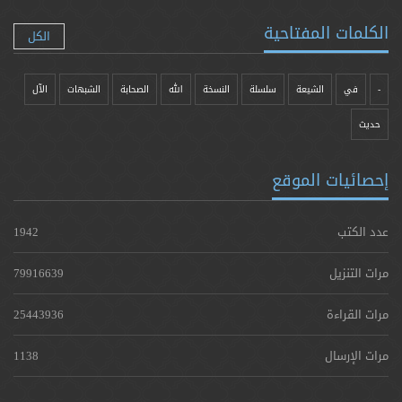
الكلمات المفتاحية
الكل
-
في
الشيعة
سلسلة
النسخة
الله
الصحابة
الشبهات
الآل
حدیث
إحصائيات الموقع
عدد الكتب
1942
مرات التنزيل
79916639
مرات القراءة
25443936
مرات الإرسال
1138