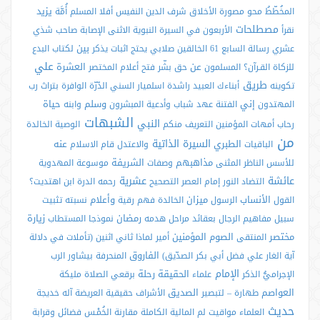
يزيد
المخُطّطُ
محو
مصورة
الأخلاق
شرف الدين
النفيس
أفلا
المسلم
أُمَّة
مصطلحات
نقرأ
الأربعون في السيرة النبوية
الاثنى
الإصابة
صاحب
شذي
بین
عشري
رسالة
السابع
61
الخالقين
صلابي
يحتج
اثبات
يذكر
لكتاب
البدع
علي
عن
العشرة
للزكاة
القـرآن؟
المسلمون
حق
بشّر
فتح
أعلام
المختصر
طريق
تكوينه
أبناءك
العبيد
راشدة
اسلمیار
السني
الدّرّة
الوافرة
بتراث
رب
إني
وسلم
حياة
المهتدون
الفتنة
عهد
شباب
وأدعية
المبشرون
وابنه
الشبهات
النبي
رحاب
أمهات المؤمنين
التعريف
منكم
الوصية الخالدة
من
السيرة الذاتية
الطبري
عنه
الباقيات
والاعتدل
قام
الاسلام
مذاهبهم
الشريفة
للأسس
الناظر
المثنى
وصفات
موسوعة
المهدوية
عائشة
عشرية
التضاد
النور
إمام العصر
التصحيح
رحمه
الدرة
ابن
اهتديت؟
الأنساب
ميزان
وأعلام
القول
الرسول
الخالدة
فهم
رقية
نسبته
تثبيت
رمضان
زيارة
سبيل
مفاهيم
الرجال
بعقائد
مراحل
هدمه
نموذجا
المستطاب
مختصر
الصوم
المؤمنين
المنتقى
أمير
لماذا
ثاني اثنين (تأملات في دلالة
الفاروق
آية الغار علي فضل أبي بكر الصدّيق)
المنحرفة
بیشاور
الرب
الإمام
الحقيقة
رحلة
الإجراميُّ
الذكر
علماء
برقعي
الصلاة
مليكة
العواصم
الصديق
طهارة
–
لتبصير
الأشراف
حقيقية
العريضة
آله
خديجة
حدیث
العلماء
مواقيت
لم
المالية
الكاملة
مقارنة
الخُمْـس
فضائل
وقرابة