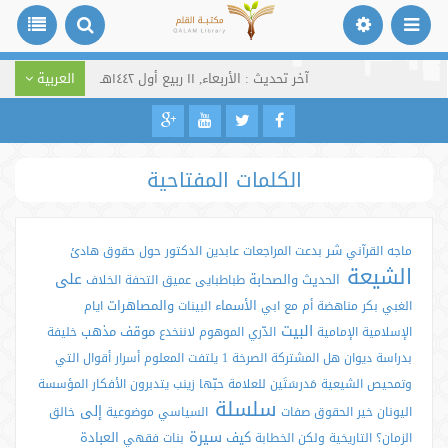
آخر تحديث : الأربعاء, ١١ ربيع أول ١٤٤٢هـ
العربية
الكلمات المفتاحية
شر
ماجه
القرآني
بدعت
المراجعات
عابدين
الدكتور
حول
حقوق
هادئ
الشيعة
على
الحديث
والصحابة
طباطبایی
عميق
التحفة
الخلاف
الأسماء
والمصاهرات
الغبي
بكر
مناهضة
أم
مع
ابي
البينات
ایام
البيت
موقف
مذهب
الإسلامية
الإمامية
الدّري
الموهوم
لاننخدع
خليفة
بدراسة
ديوان
هل
المشتركة
الصرخة
1
يلتفت
المعلوم
أسرار
أقوال
التي
وتمحيص
الشيعية
مَدرسَتَين
للعلامة
حبّها
زينب
يتدبرون
الأفكار
المؤسسة
سلسلة
إلى
اليونان
خير
الحقوق
صفات
السياسي
موضوعية
خالق
سيرة
كيف
العبادة
الزمان؟
التاريخية
ولكن
الخطابة
بنات
فقهي