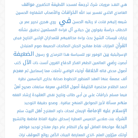
مواقف
ترجمة
اللطيفة
هي
النقـد
مرويات
شرک
لمسجد
التكفيري
الخرافات
والأصحاب
الحسين
الغامدي
الاثني
تفسير
عبد الله
الشقاوة
في
الحسن
شیعه
إليهم
قادت
لا ربائبه
روي
هجري
تحرير
عمر بن
بن
آل
دراسة
المسلمين
الخطاب
يقولون
حياتي
قراءة
تحقيق
نشأته
قبسات
الشيخ
قلمداران
زيارات
بحث
براءة
مخالفيهم
الإثنى
التاريخ
فيض
القرآن
المزارات
نقاط
مفاتيح الجنان
الصالحات
الحميمة
صوم
المتبادل
الضعيفة
و
بين
الإسرائيلية
الوفور
نور
للسياسة
هذا
الترمذی
رسول
الآل
رضي
الدفاع
أبصرت
العالمين
الطهر
الفكر
القرون
آنست
ذات
كتب
الخلافة
معجم
أصول
محض
قاله
أولياء
الوافي
تأملات
مما
إسماعيل
ثم
عصمة
ألف
عنها
العقد
المنظور
الخطوط
صحابة
بخاری
الياسمين
نظرة
الخليفة
أصول الكافي
صحیح
احمد
الظلام
مختصرة
معرفة
سابغات
أهلُ
خرافات
العقيدة
فيما
مسلم
علي بن أبي طالب
وتاريخ
نقض
إرشاد
الفقه
منهم
مسألة
لأبرز
الصواعق
المنهج
عباقرة..
وصحو
حقيقة
التوحيد
الإسلام
الإمامة
عليه
أهل البيت
الإيمان
لمحات
داود
المقترح
سلم
الشرك
بنت
صلابی
الخميس
العطرة
إسحاق
نظرية
الفاظ
فاطمة
والتشيع
البدعة
أبو بكر
مواجهة
العاقل
النظام
عام
حوار
مفتاح
توحيد
فواطم
الموقف
أولئك مبرّؤون
العلم
-الذي
المعارضة
اﻟﺒينات
الدَّفن
روائع
تراث