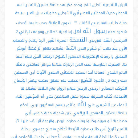
الشرعية
حسين
البيان
الجليل
الثمر
وحدة
فكر
نقد
علاقة
الثقلان
اسم
العبر
الحوض
حديث
المحدثين
الغصن
أبي السّبطين
مطويات
سبل
سياحة
-
طالب
الولاية
الخلفاء
حقبة
العقلانيين
تدوين
صحب
عليها
لأصحاب
رسول الله
أهل
وموقف
الإثني
شهود
هذه
إسلامية
خصائص
2
النسخة
النقد
القبور
الرد
المرضيين
القزويني
السيرة
لإبَادةِ
والاصحاب
الرافضة
عند
الأئمة
الأول
طلاب
أم كلثوم
الندي
الشهيد
ظاهر
أبوبكر
العلوم
الحق
الصديق والرسالة الإلكترونية
الدستور
الزندقة
تعلم
أحمد
بها
المصرف
الفارسية
محب الدين
الزيارات
عنهما
جواهر
المهتدي
بالجنّة
الآيات
الباقر
التحدي
المعافا
أحد
السديد
الابتدائي
العلمي
أبي السبطين
التشيع
جعفر
الإنسان
سنة
رزقت
نارا
الأخيرة
الخطيب
علم
منطق
بمدينة
الكوكب
النسائی
الرديني
الرحمن
عنهم
الزواج
نهج البلاغة
مشهد
لنا
كتاب
أم المؤمنين
الأصدقاء
المحرقة
معجزة
مقتل
المهتدين
حتى
الثناء
الله
الدعاء
الشيعي
الحكم
غير
عليٌّ
وثائق
بينهم
المفكرون
تربي
البرقعي
أبي
المهدي
بالجنة
الصدّيق
دين
شموله
محبة
خامس
مصداقية
أبو هريرة
وكانوا
وفاة
خطوة
الروض
والرجعة
أثر
الأساطير
الدّر
تاريخ
أبي طالب
الأربعة
الثمين
عطرة
أحكامِ
منهاج
موسوي
ريحانة
الأصحاب
السيدة
ما
النجاة
أحاديث
القواصم
السعادة
أمهات
روايات
أبی