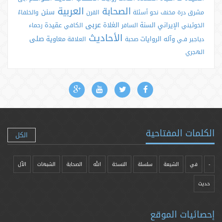
العربية
الصحابة
سنن
مشرق
درة
مخنف
نحو
أسئلة
القرن
والخلفاءُ
عربی
الإيراني
السنة
الغلاة
عقيدة
الخوئيني
السافر
الكافي
رحماء
الأحاديث
صلى
وآله
الروايات
معاوية
دياجير
فـي
صحبة
العلاقة
الهجري
الكلمات المفتاحية
الكل
-
في
الشيعة
سلسلة
النسخة
الله
الصحابة
الشبهات
الآل
حدیث
إحصائيات الموقع