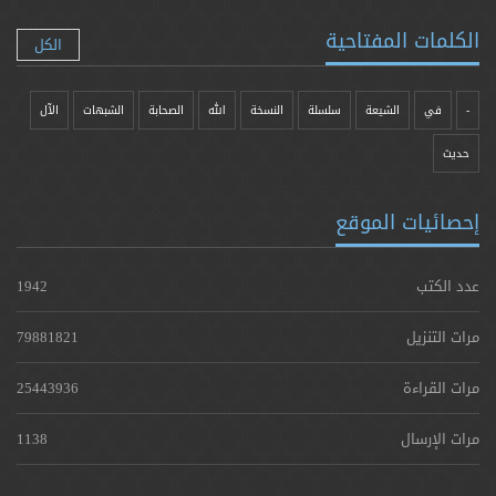
الكلمات المفتاحية
الكل
-
في
الشيعة
سلسلة
النسخة
الله
الصحابة
الشبهات
الآل
حدیث
إحصائيات الموقع
عدد الكتب
1942
مرات التنزيل
79881821
مرات القراءة
25443936
مرات الإرسال
1138