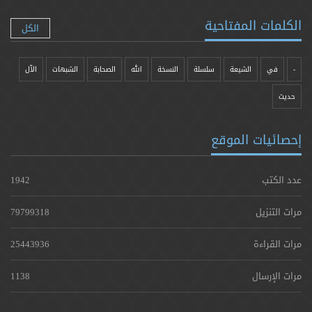
الكلمات المفتاحية
الكل
-
في
الشيعة
سلسلة
النسخة
الله
الصحابة
الشبهات
الآل
حدیث
إحصائيات الموقع
عدد الكتب
1942
مرات التنزيل
79799318
مرات القراءة
25443936
مرات الإرسال
1138