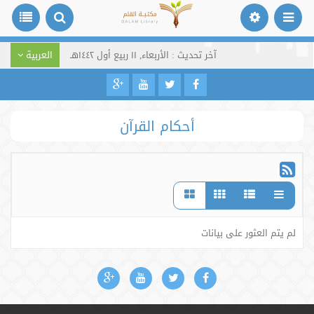
آخر تحديث : الأربعاء, ١١ ربيع أول ١٤٤٢هـ
العربية
أحكام القرآن
لم يتم العثور على بيانات