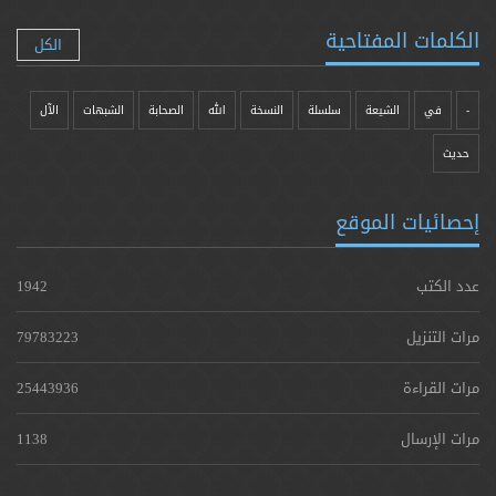
الكلمات المفتاحية
الكل
-
في
الشيعة
سلسلة
النسخة
الله
الصحابة
الشبهات
الآل
حدیث
إحصائيات الموقع
عدد الكتب
1942
مرات التنزيل
79783223
مرات القراءة
25443936
مرات الإرسال
1138