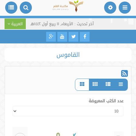
آخر تحديث : الأربعاء, ١١ ربيع أول ١٤٤٢هـ
العربية
القاموس
عدد الكتب المعروضة