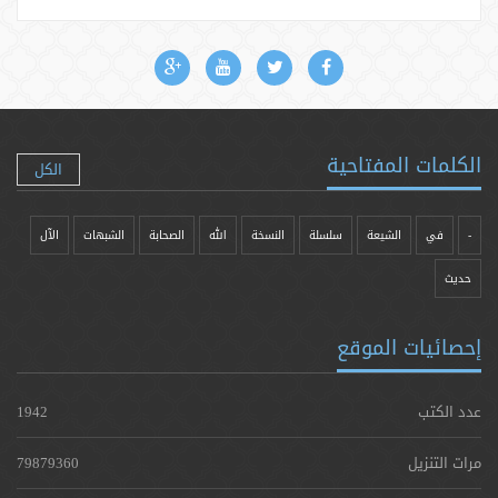
الكلمات المفتاحية
الكل
-
في
الشيعة
سلسلة
النسخة
الله
الصحابة
الشبهات
الآل
حدیث
إحصائيات الموقع
عدد الكتب
1942
مرات التنزيل
79879360