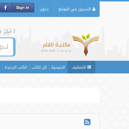
التسجيل في الموقع
دخول
{ فَبَشِّرۡ عِبَ
التصانيف
الرئيسية
كل الكتب
الكتب الجديدة