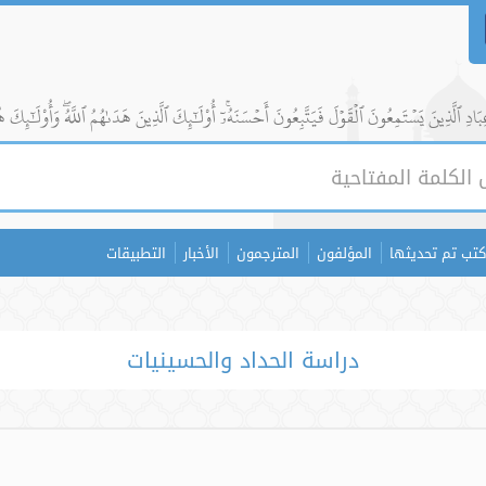
ادِ ٱلَّذِينَ يَسۡتَمِعُونَ ٱلۡقَوۡلَ فَيَتَّبِعُونَ أَحۡسَنَهُۥٓۚ أُوْلَٰٓئِكَ ٱلَّذِينَ هَدَىٰهُمُ ٱللَّهُۖ وَأُوْلَٰٓئِكَ ه
كتب تم تحديثها
المؤلفون
المترجمون
الأخبار
التطبيقات
دراسة الحداد والحسينيات