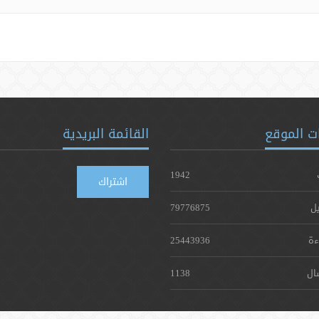
ت الموقع
القائمة البريدية
1942
اشتراك
يل
79776875
ءة
25443936
ال
1138