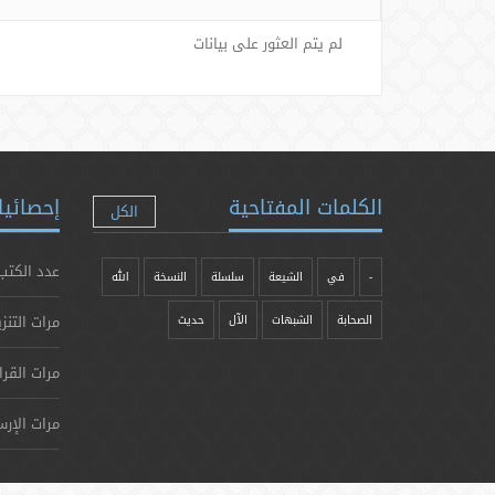
لم يتم العثور على بيانات
الكلمات المفتاحية
إحصائيا
الكل
عدد الكتب
-
في
الشيعة
سلسلة
النسخة
الله
مرات التنز
الصحابة
الشبهات
الآل
حدیث
مرات القرا
مرات الإرس