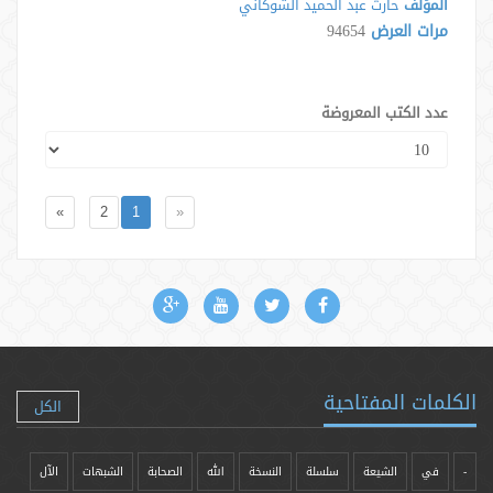
المؤلف
حارث عبد الحميد الشوكاني
مرات العرض
94654
عدد الكتب المعروضة
»
2
1
«
الكلمات المفتاحية
الكل
-
في
الشيعة
سلسلة
النسخة
الله
الصحابة
الشبهات
الآل