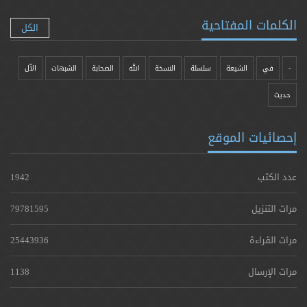
الكلمات المفتاحية
الكل
-
في
الشيعة
سلسلة
النسخة
الله
الصحابة
الشبهات
الآل
حدیث
إحصائيات الموقع
عدد الكتب
1942
مرات التنزيل
79781595
مرات القراءة
25443936
مرات الإرسال
1138