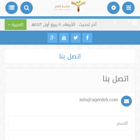
آخر تحديث : الأربعاء, ١١ ربيع أول ١٤٤٢هـ
العربية
اتصل بنا
اتصل بنا
info@aqeedeh.com