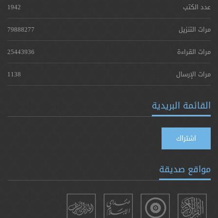
عدد الكتب
1942
مرات التنزيل
79888277
مرات القراءة
25443936
مرات الإرسال
1138
القائمة البريدية
اشتراك
مواقع صديقة