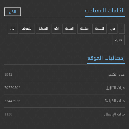
الكلمات المفتاحية
الكل
-
في
الشيعة
سلسلة
النسخة
الله
الصحابة
الشبهات
الآل
حدیث
إحصائيات الموقع
عدد الكتب
1942
مرات التنزيل
79770592
مرات القراءة
25443936
مرات الإرسال
1138