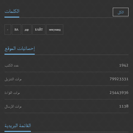
الكلمات
الكل
-
ВА
дар
БАЙТ
мекунанд
إحصائيات الموقع
1942
عدد الكتب
79923331
مرات التنزيل
25443936
مرات القراءة
1138
مرات الارسال
القائمة البريدية