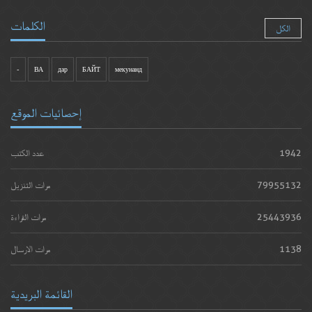
الكلمات
الكل
-
ВА
дар
БАЙТ
мекунанд
إحصائيات الموقع
1942
عدد الكتب
79955132
مرات التنزيل
25443936
مرات القراءة
1138
مرات الارسال
القائمة البريدية