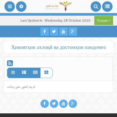
Last Update In : Wednesday 28 October 2020
Тоҷикӣ
Ҳикоятҳои ахлоқӣ ва достонҳои пандомез
لم يتم العثور علي بيانات