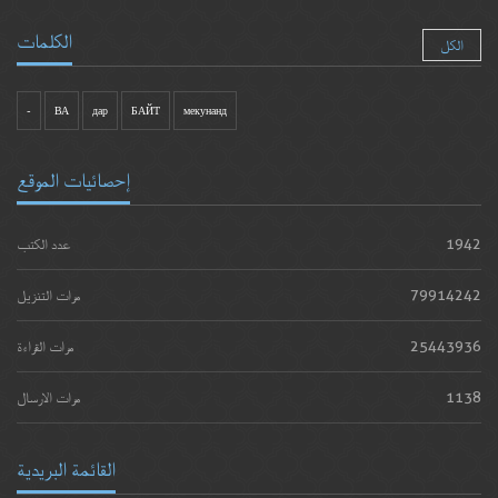
الكلمات
الكل
-
ВА
дар
БАЙТ
мекунанд
إحصائيات الموقع
1942
عدد الكتب
79914242
مرات التنزيل
25443936
مرات القراءة
1138
مرات الارسال
القائمة البريدية