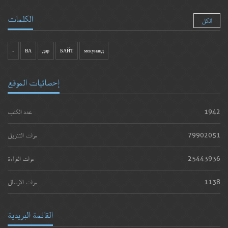
الكلمات
الكل
-
ВА
дар
БАЙТ
мекунанд
إحصائيات الموقع
1942
عدد الكتب
79902051
مرات التنزيل
25443936
مرات القراءة
1138
مرات الارسال
القائمة البريدية