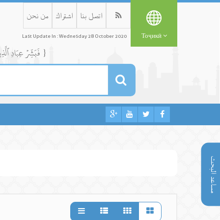
اتصل بنا
اشتراك
من نحن
Тоҷикӣ
Last Update In : Wednesday 28 October 2020
{ فَبَشِّرۡ عِبَادِ ٱلَّذِينَ يَسۡتَمِعُونَ ٱلۡقَوۡلَ فَيَتَّبِعُونَ أَحۡسَنَهُۥٓۚ أُوْلَٰٓئِكَ ٱلَّذِينَ هَدَىٰهُمُ ٱللَّهُۖ وَأُوْلَٰٓئِكَ هُمۡ أُوْلُواْ ٱلۡأَلۡبَٰبِ }
مساعد البحث