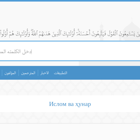
التطبيقات
الاخبار
المترجمين
المؤلفون
Ислом ва ҳунар