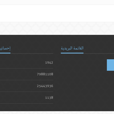
القائمة البريدية
إحصائيا
1942
79881108
25443936
1138