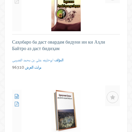
Саҳобаро ба даст овардам бидуни ин ки Аҳли
Байтро аз даст бидиҳам
المؤلف
ابوخلیفه علی بن محمد القضیبی
مرات العرض
96310