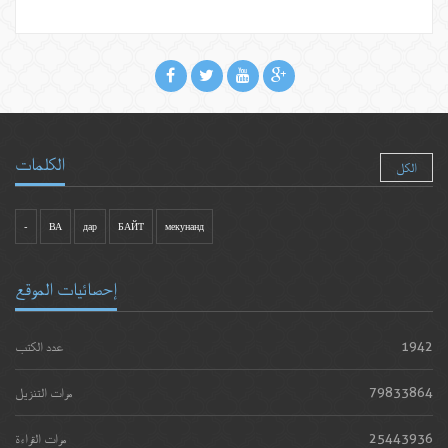
الكلمات
الكل
-
ВА
дар
БАЙТ
мекунанд
إحصائيات الموقع
1942
عدد الكتب
79833864
مرات التنزيل
25443936
مرات القراءة