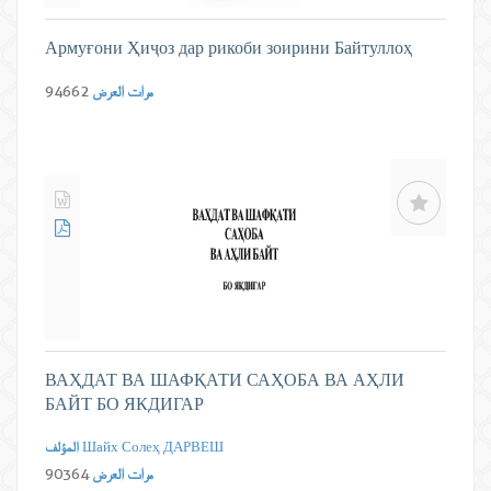
Армуғони Ҳиҷоз дар рикоби зоирини Байтуллоҳ
مرات العرض
94662
ВАҲДАТ ВА ШАФҚАТИ САҲОБА ВА АҲЛИ
БАЙТ БО ЯКДИГАР
Шайх Солеҳ ДАРВЕШ
المؤلف
مرات العرض
90364