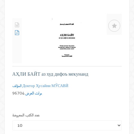
АҲЛИ БАЙТ аз худ дифоъ мекунанд
Доктор Ҳусайни МЎСАВӢ
المؤلف
مرات العرض
96704
عدد الكتب المعروضة