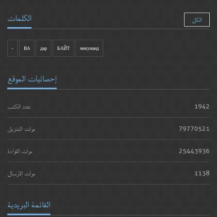
الكلمات
الكل
-
ВА
дар
БАЙТ
мекунанд
إحصائيات الموقع
1942
عدد الكتب
79770521
مرات التنزيل
25443936
مرات القراءة
1138
مرات الارسال
القائمة البريدية