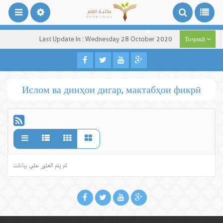
Last Update In : Wednesday 28 October 2020
Тоҷикӣ
Ислом ва динҳои дигар, мактабҳои фикрӣ
لم يتم العثور علي بيانات