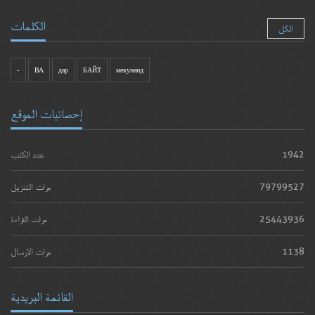
الكلمات
الكل
-
ВА
дар
БАЙТ
мекунанд
إحصائيات الموقع
1942
عدد الكتب
79799527
مرات التنزيل
25443936
مرات القراءة
1138
مرات الارسال
القائمة البريدية