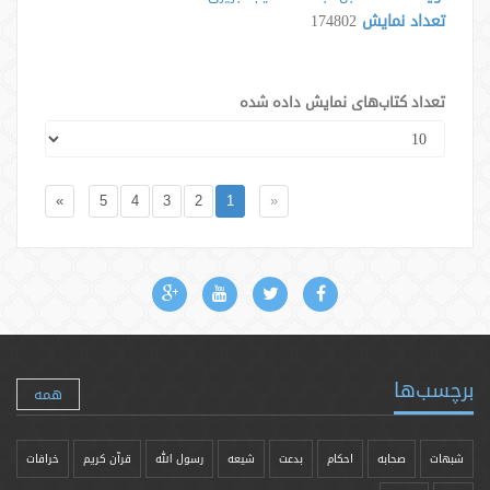
تعداد نمایش
174802
تعداد کتاب‌های نمایش داده شده
»
5
4
3
2
1
«
برچسب‌ها
همه
شبهات
صحابه
احکام
بدعت
شیعه
رسول الله
قرآن کریم
خرافات