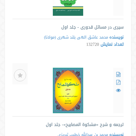
سیری در مسائل قدوری - جلد اول
نویسنده
محمد عاشق الهى بلند شهرى ‌(مولانا)
تعداد نمایش
132720
ترجمه و شرح «مشکوة المصابیح»- جلد اول
نویسنده
محمد بن عبدالله خطیب تبریزی