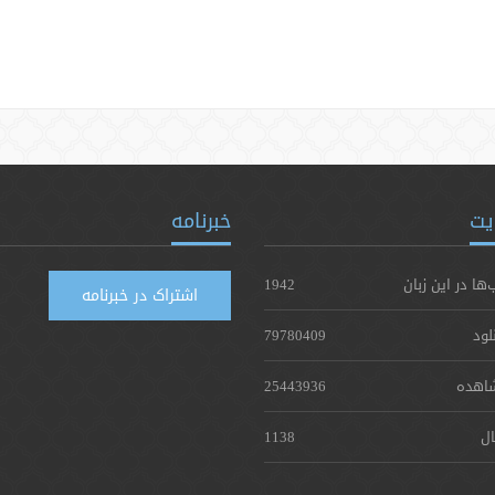
یت
خبرنامه
‌ها در این زبان
1942
اشتراک در خبرنامه
لود
79780409
اهده
25443936
ال
1138