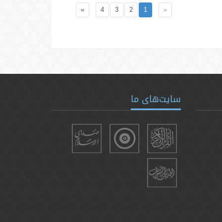
»
4
3
2
1
«
سایت‌های ما