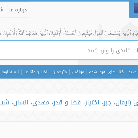
درباره ما
اشت
ادِ ٱلَّذِينَ يَسۡتَمِعُونَ ٱلۡقَوۡلَ فَيَتَّبِعُونَ أَحۡسَنَهُۥٓۚ أُوْلَٰٓئِكَ ٱلَّذِينَ هَدَىٰهُمُ ٱللَّهُۖ وَأُوْلَٰٓئِكَ ه
جدید
کتاب‌های به‌روز شده
مولفین
مترجمین
اخبار و مقالات
نرم‌افزارها
(ایمان، جبر، اختیار، قضا و قدر، مهدی، انسان، شیط