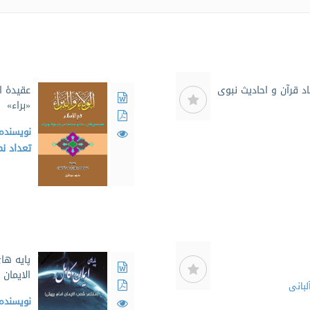
د قرآن و احادیث نبوی
عقیدۀ ا
«براء»
نویسنده
تعداد ن
پایه ها
الایمان
لبانی
نویسنده