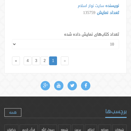
نویسنده
سایت نوار اسلام
تعداد نمایش
135759
تعداد کتاب‌های نمایش داده شده
»
4
3
2
1
«
برچسب‌ها
همه
شبهات
صحابه
احکام
بدعت
شیعه
رسول الله
قرآن کریم
خرافات