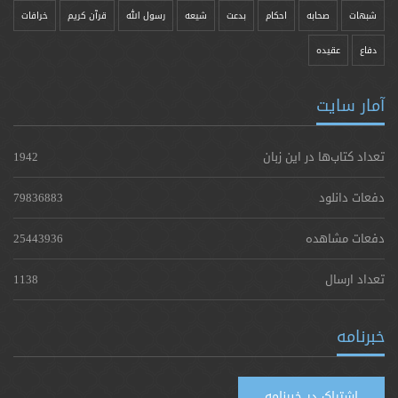
شبهات
صحابه
احکام
بدعت
شیعه
رسول الله
قرآن کریم
خرافات
دفاع
عقیده
آمار سایت
تعداد کتاب‌ها در این زبان
1942
دفعات دانلود
79836883
دفعات مشاهده
25443936
تعداد ارسال
1138
خبرنامه
اشتراک در خبرنامه