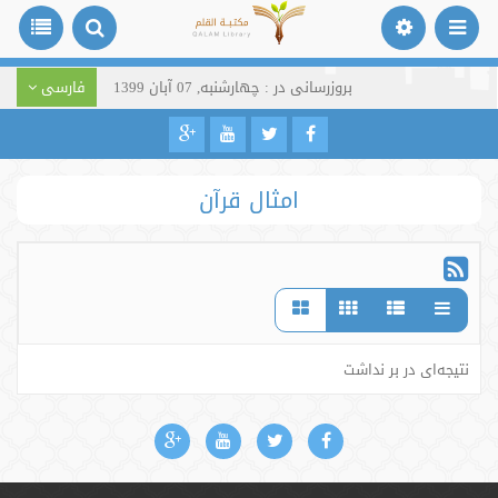
بروزرسانی در : چهارشنبه, 07 آبان 1399
فارسی
امثال قرآن
نتیجه‌ای در بر نداشت