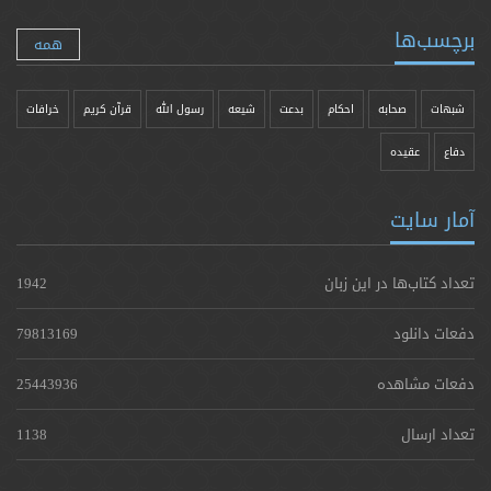
برچسب‌ها
همه
شبهات
صحابه
احکام
بدعت
شیعه
رسول الله
قرآن کریم
خرافات
دفاع
عقیده
آمار سایت
تعداد کتاب‌ها در این زبان
1942
دفعات دانلود
79813169
دفعات مشاهده
25443936
تعداد ارسال
1138