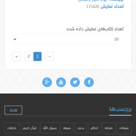
تعداد نمایش
115428
تعداد کتاب‌های نمایش داده شده
»
2
1
«
برچسب‌ها
همه
شبهات
صحابه
احکام
بدعت
شیعه
رسول الله
قرآن کریم
خرافات