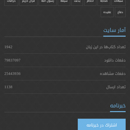
شبهات
صحابه
احکام
بدعت
شیعه
رسول الله
قرآن کریم
خرافات
دفاع
عقیده
آمار سایت
تعداد کتاب‌ها در این زبان
1942
دفعات دانلود
79837097
دفعات مشاهده
25443936
تعداد ارسال
1138
خبرنامه
اشتراک در خبرنامه