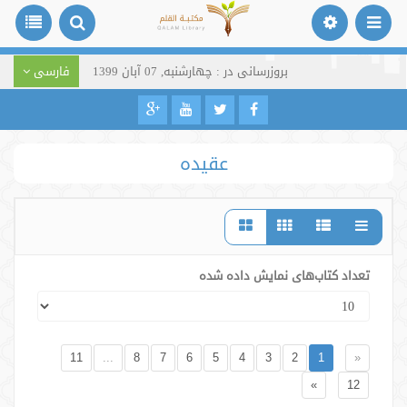
بروزرسانی در : چهارشنبه, 07 آبان 1399
فارسی
عقیده
تعداد کتاب‌های نمایش داده شده
11
...
8
7
6
5
4
3
2
1
«
»
12