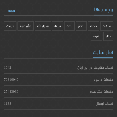
برچسب‌ها
همه
شبهات
صحابه
احکام
بدعت
شیعه
رسول الله
قرآن کریم
خرافات
دفاع
عقیده
آمار سایت
تعداد کتاب‌ها در این زبان
1942
دفعات دانلود
79810040
دفعات مشاهده
25443936
تعداد ارسال
1138