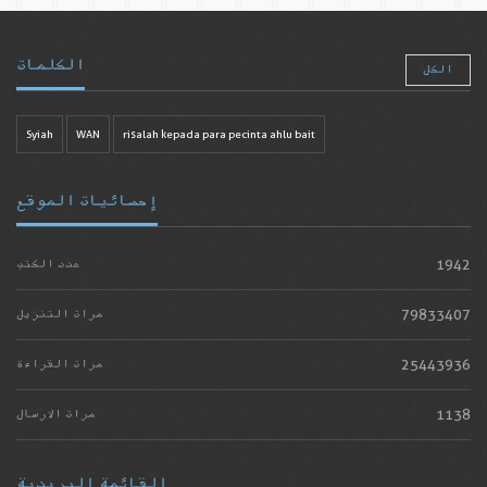
الكلمات
الكل
Syiah
WAN
risalah kepada para pecinta ahlu bait
إحصائيات الموقع
1942
عدد الكتب
79833407
مرات التنزيل
25443936
مرات القراءة
1138
مرات الارسال
القائمة البريدية