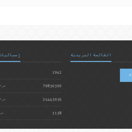
القائمة البريدية
إحصائيات
1942
ك
79836390
مرا
25443936
مرا
1138
مر