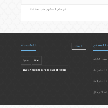
لم يتم العثور علي بيانات
 الموقع
الكلمات
الكل
عدد الكتب
Syiah
WAN
ت التنزيل
risalah kepada para pecinta ahlu bait
ت القراءة
ات الارسال