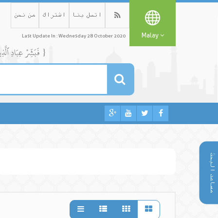
اتصل بنا
اشتراك
من نحن
Malay
Last Update In : Wednesday 28 October 2020
{ فَبَشِّرۡ عِبَادِ ٱلَّذِينَ يَسۡتَمِعُونَ ٱلۡقَوۡلَ فَيَتَّبِعُونَ أَحۡسَنَهُۥٓۚ أُوْلَٰٓئِكَ ٱلَّذِينَ هَدَىٰهُمُ ٱللَّهُۖ وَأُوْلَٰٓئِكَ هُمۡ أُوْلُواْ ٱلۡأَلۡبَٰبِ }
مساعد البحث