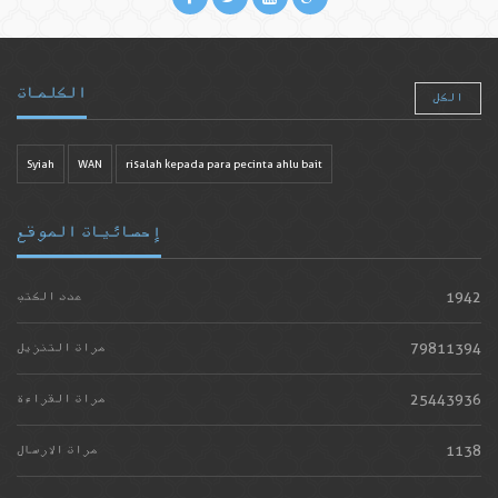
الكلمات
الكل
Syiah
WAN
risalah kepada para pecinta ahlu bait
إحصائيات الموقع
1942
عدد الكتب
79811394
مرات التنزيل
25443936
مرات القراءة
1138
مرات الارسال