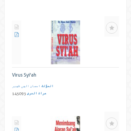
Virus Syi'ah
المؤلف
احسان الهی ظهیر
مرات العرض
145093