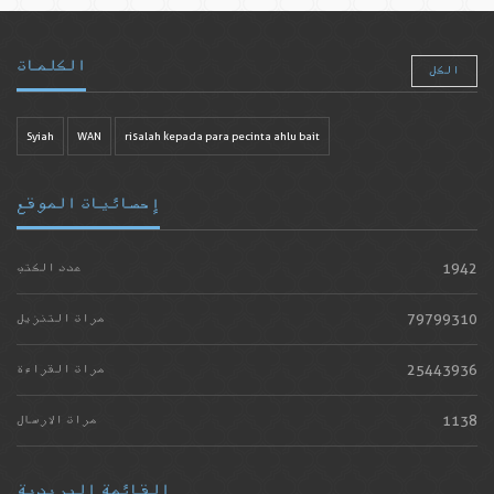
الكلمات
الكل
Syiah
WAN
risalah kepada para pecinta ahlu bait
إحصائيات الموقع
1942
عدد الكتب
79799310
مرات التنزيل
25443936
مرات القراءة
1138
مرات الارسال
القائمة البريدية