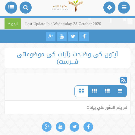
Last Update In : Wednesday 28 October 2020
اردو
آیتوں کی وضاحت (آیات کی موضوعاتی
فہرست)
لم يتم العثور علي بيانات