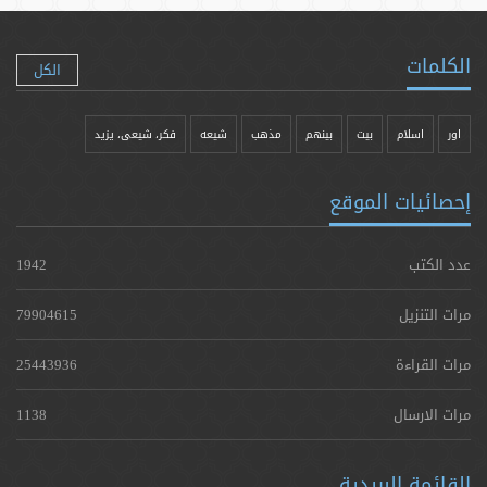
الكلمات
الكل
اور
اسلام
بیت
بينهم
مذهب
شيعه
فکر، شیعی، یزيد
إحصائيات الموقع
عدد الكتب
1942
مرات التنزيل
79904615
مرات القراءة
25443936
مرات الارسال
1138
القائمة البريدية