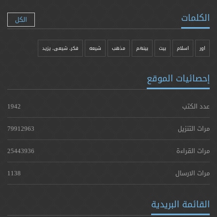
الكلمات
الكل
اور
اسلام
بیت
بينهم
مذهب
شيعه
فکر، شیعی، یزيد
إحصائيات الموقع
عدد الكتب
1942
مرات التنزيل
79912963
مرات القراءة
25443936
مرات الارسال
1138
القائمة البريدية