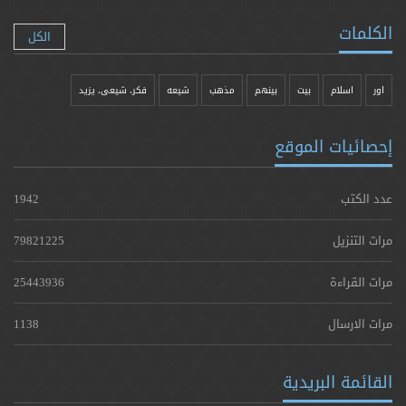
الكلمات
الكل
اور
اسلام
بیت
بينهم
مذهب
شيعه
فکر، شیعی، یزيد
إحصائيات الموقع
عدد الكتب
1942
مرات التنزيل
79821225
مرات القراءة
25443936
مرات الارسال
1138
القائمة البريدية