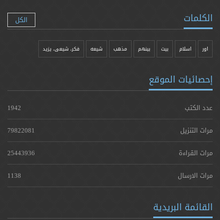
الكلمات
الكل
اور
اسلام
بیت
بينهم
مذهب
شيعه
فکر، شیعی، یزيد
إحصائيات الموقع
عدد الكتب
1942
مرات التنزيل
79822081
مرات القراءة
25443936
مرات الارسال
1138
القائمة البريدية