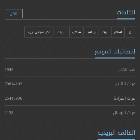
الكلمات
الكل
اور
اسلام
بیت
بينهم
مذهب
شيعه
فکر، شیعی، یزيد
إحصائيات الموقع
عدد الكتب
1942
مرات التنزيل
79814192
مرات القراءة
25443936
مرات الارسال
1138
القائمة البريدية