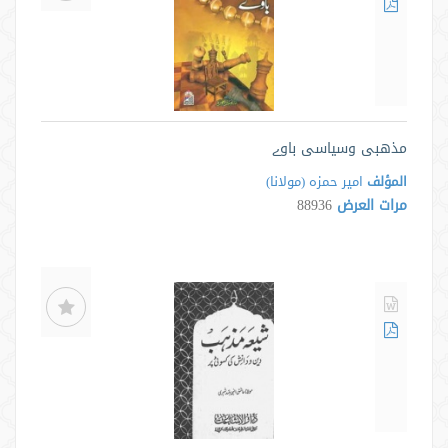
مذهبى وسياسى باوے
المؤلف
امير حمزه (مولانا)
مرات العرض
88936