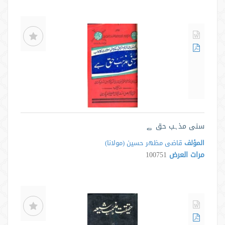
سنی مذہب حق ہے
المؤلف
قاضى مظهر حسين (مولانا)
مرات العرض
100751