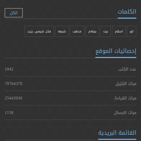
الكلمات
الكل
اور
اسلام
بیت
بينهم
مذهب
شيعه
فکر، شیعی، یزيد
إحصائيات الموقع
عدد الكتب
1942
مرات التنزيل
79764370
مرات القراءة
25443936
مرات الارسال
1138
القائمة البريدية