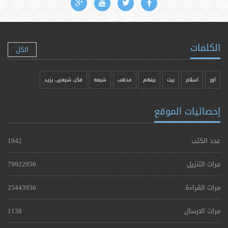
الكلمات
الكل
اور
اسلام
بیت
بينهم
مذهب
شيعه
فکر، شیعی، یزيد
إحصائيات الموقع
عدد الكتب
1942
مرات التنزيل
79922956
مرات القراءة
25443936
مرات الارسال
1138