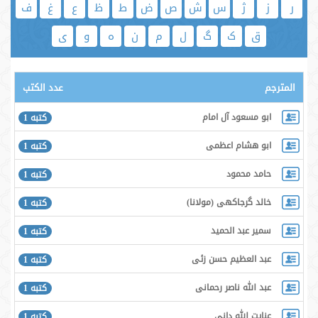
ر
ز
ژ
س
ش
ص
ض
ط
ظ
ع
غ
ف
ق
ک
گ
ل
م
ن
ه
و
ی
المترجم
عدد الكتب
ابو مسعود آل امام
كتبه 1
ابو هشام اعظمى
كتبه 1
حامد محمود
كتبه 1
خالد گرجاكھى (مولانا)
كتبه 1
سمير عبد الحميد
كتبه 1
عبد العظيم حسن زئى
كتبه 1
عبد الله ناصر رحمانى
كتبه 1
عنايت الله دانى
كتبه 1