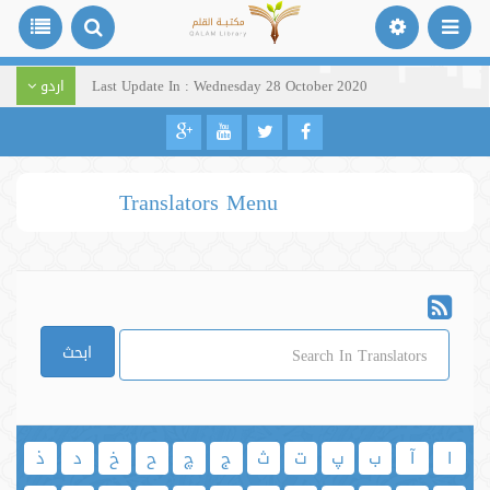
Last Update In : Wednesday 28 October 2020
اردو
Translators Menu
ابحث
ا
آ
ب
پ
ت
ث
ج
چ
ح
خ
د
ذ