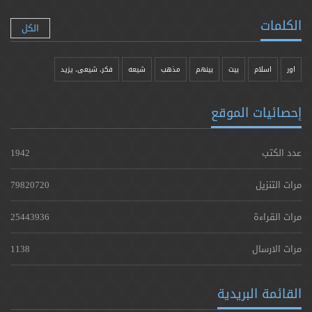
الكلمات
الكل
اور
اسلام
بیت
بينهم
مذهب
شيعه
فکر، شیعی، یزيد
إحصائيات الموقع
عدد الكتب
1942
مرات التنزيل
79820720
مرات القراءة
25443936
مرات الارسال
1138
القائمة البريدية