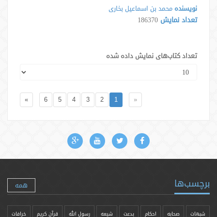
نویسنده
محمد بن اسماعیل بخاری
تعداد نمایش
186370
تعداد کتاب‌های نمایش داده شده
»
6
5
4
3
2
1
«
برچسب‌ها
همه
شبهات
صحابه
احکام
بدعت
شیعه
رسول الله
قرآن کریم
خرافات