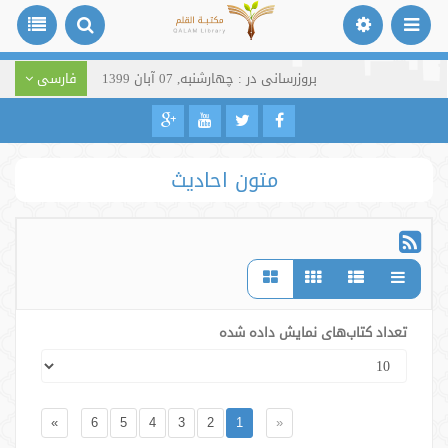
بروزرسانی در : چهارشنبه, 07 آبان 1399
فارسی
متون احادیث
تعداد کتاب‌های نمایش داده شده
»
6
5
4
3
2
1
«