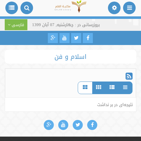
بروزرسانی در : چهارشنبه, 07 آبان 1399
فارسی
اسلام و فن
نتیجه‌ای در بر نداشت