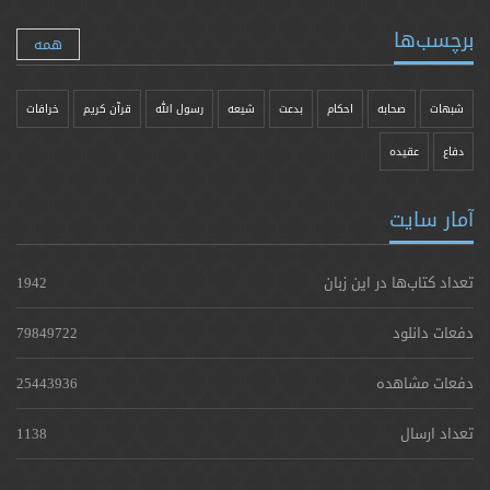
برچسب‌ها
همه
شبهات
صحابه
احکام
بدعت
شیعه
رسول الله
قرآن کریم
خرافات
دفاع
عقیده
آمار سایت
تعداد کتاب‌ها در این زبان
1942
دفعات دانلود
79849722
دفعات مشاهده
25443936
تعداد ارسال
1138