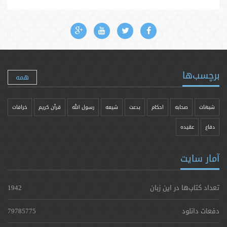
برچسب‌ها
همه
شبهات
صحابه
احکام
بدعت
شیعه
رسول الله
قرآن کریم
خرافات
دفاع
عقیده
آمار سایت
تعداد کتاب‌ها در این زبان
1942
دفعات دانلود
79785775