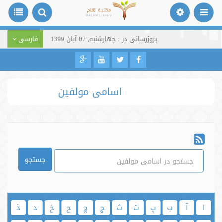
بروزرسانی در : چهارشنبه, 07 آبان 1399
فارسی
اسامی مولفین
جستجو
ا
آ
ب
پ
ت
ث
ج
چ
ح
خ
د
ذ