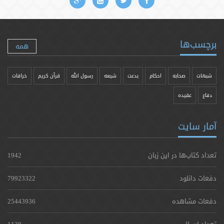
برچسب‌ها
همه
شبهات
صحابه
احکام
بدعت
شیعه
رسول الله
قرآن کریم
خرافات
دفاع
عقیده
آمار سایت
تعداد کتاب‌ها در این زبان
1942
دفعات دانلود
79923322
دفعات مشاهده
25443936