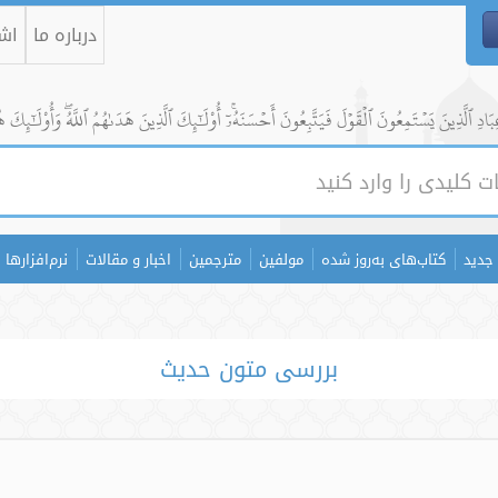
درباره ما
اشت
ادِ ٱلَّذِينَ يَسۡتَمِعُونَ ٱلۡقَوۡلَ فَيَتَّبِعُونَ أَحۡسَنَهُۥٓۚ أُوْلَٰٓئِكَ ٱلَّذِينَ هَدَىٰهُمُ ٱللَّهُۖ وَأُوْلَٰٓئِكَ ه
جدید
کتاب‌های به‌روز شده
مولفین
مترجمین
اخبار و مقالات
نرم‌افزارها
بررسی متون حدیث