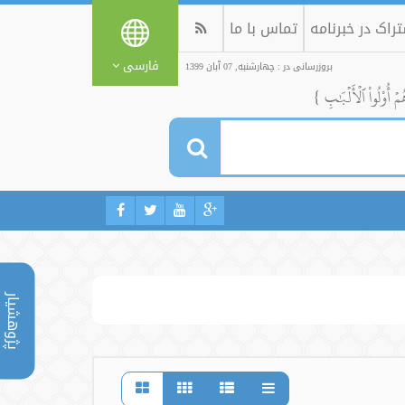
راک در خبرنامه
تماس با ما
فارسی
بروزرسانی در : چهارشنبه, 07 آبان 1399
ُمۡ أُوْلُواْ ٱلۡأَلۡبَٰبِ }
پژوهشیار