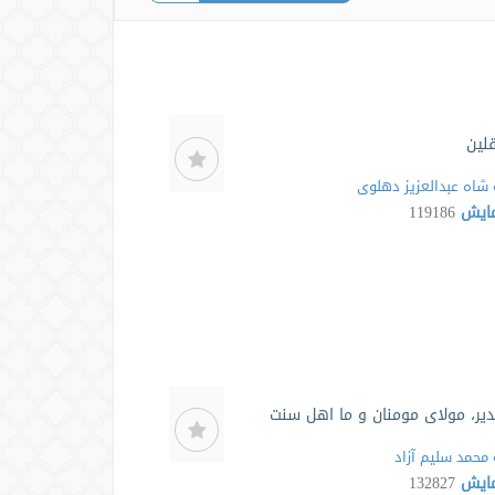
لین
شاه عبدالعزیز دهلوی
مایش
119186
یر، مولای مومنان و ما اهل سنت
محمد سلیم آزاد
مایش
132827