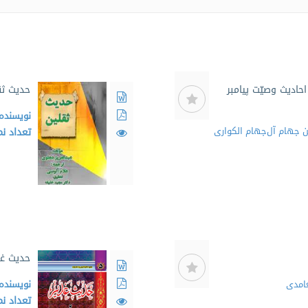
احادیث وصیّت پیامبر
حدیث ثق
نویسنده
ن جهام آل‌جهام الکواری
تعداد ن
حدیث غد
غامدی
نویسنده
تعداد ن