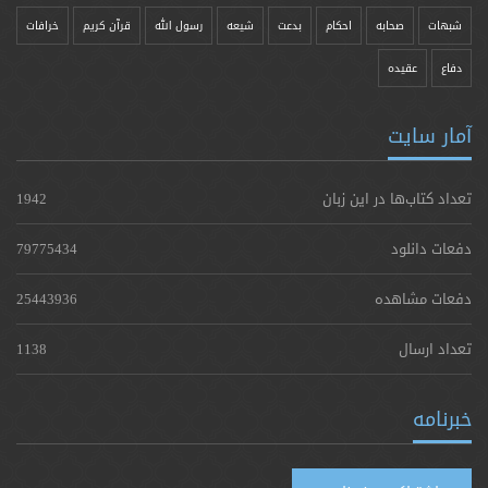
شبهات
صحابه
احکام
بدعت
شیعه
رسول الله
قرآن کریم
خرافات
دفاع
عقیده
آمار سایت
تعداد کتاب‌ها در این زبان
1942
دفعات دانلود
79775434
دفعات مشاهده
25443936
تعداد ارسال
1138
خبرنامه