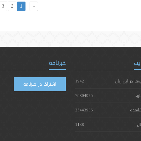
3
2
1
«
یت
خبرنامه
‌ها در این زبان
1942
اشتراک در خبرنامه
لود
79804975
اهده
25443936
ال
1138