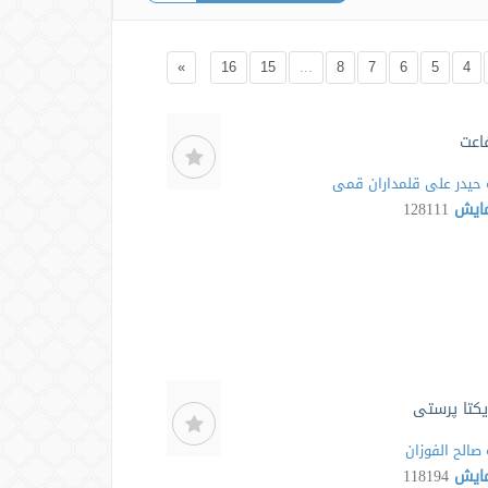
»
16
15
...
8
7
6
5
4
اعت
حیدر علی قلمداران قمی
مایش
128111
یکتا پرستی
صالح الفوزان
مایش
118194