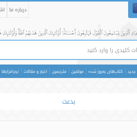
درباره ما
اشت
ادِ ٱلَّذِينَ يَسۡتَمِعُونَ ٱلۡقَوۡلَ فَيَتَّبِعُونَ أَحۡسَنَهُۥٓۚ أُوْلَٰٓئِكَ ٱلَّذِينَ هَدَىٰهُمُ ٱللَّهُۖ وَأُوْلَٰٓئِكَ ه
جدید
کتاب‌های به‌روز شده
مولفین
مترجمین
اخبار و مقالات
نرم‌افزارها
بدعت