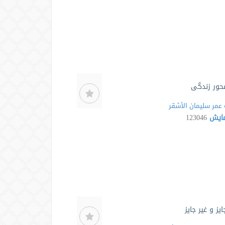
حور زندگی
عمر سلیمان الأشقر
مایش
123046
ز و غیر جایز