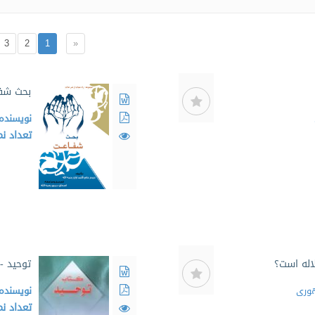
3
2
1
«
بحث شف
نویسنده
تعداد ن
لاله است؟
توحید -
وری
نویسنده
تعداد ن