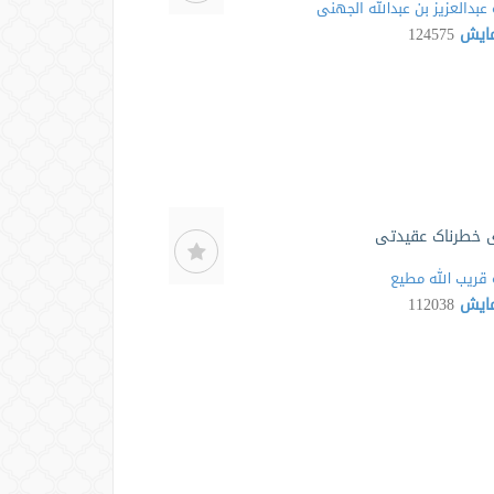
عبدالعزیز بن عبدالله الجهنی
مایش
124575
 خطرناک عقیدتی
قریب الله مطیع
مایش
112038