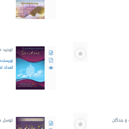
توحید م
نویسنده
تعداد ن
و بندگان
توسل جای