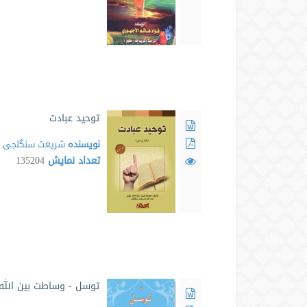
توحید عبادت
نویسنده
شریعت سنگلجی
تعداد نمایش
135204
توسل - وساطت بین الله 